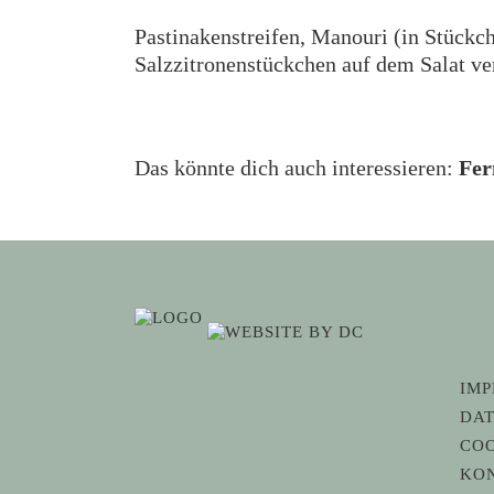
Pastinakenstreifen, Manouri (in Stückc
Salzzitronenstückchen auf dem Salat vert
Das könnte dich auch interessieren:
Fer
IM
DA
COO
KO