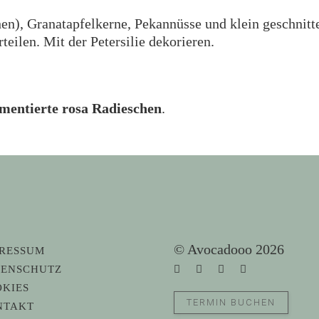
hen), Granatapfelkerne, Pekannüsse und klein geschnitt
eilen. Mit der Petersilie dekorieren.
mentierte rosa Radieschen
.
© Avocadooo 2026
PRESSUM
TENSCHUTZ
KIES
TERMIN BUCHEN
NTAKT