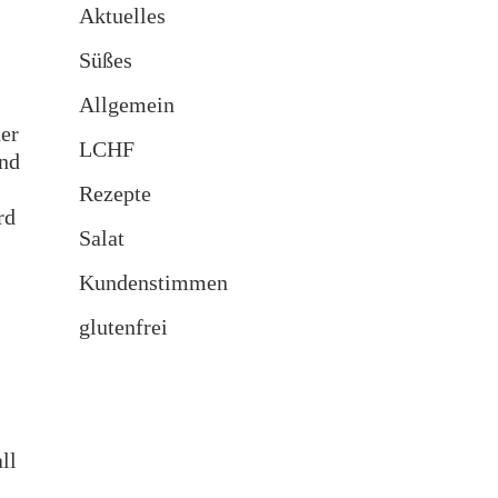
Aktuelles
Süßes
Allgemein
der
LCHF
und
Rezepte
rd
Salat
Kundenstimmen
glutenfrei
ll