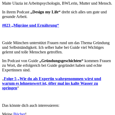
Maite Ulazia ist
Arbeitspsychologin, BWLerin, Mutter und Mensch.
In ihrem Podcast
„Design my Life“
dreht sich alles um gute und
gesunde Arbeit.
#023 „Migräne und Ernährung“
Guide München unterstützt Frauen rund um das Thema Gründung
und Selbstständigkeit.
Ich selber habe bei Guide viel Wichtiges
gelernt und tolle Menschen getroffen.
Im Podcast von Guide
„Gründungsgeschichten“
kommen Frauen
zu Wort, die erfolgreich bei Guide gegründet haben und echte
Expertinnen sind.
„
Folge 5 „Wie du als Expertin wahrgenommen wirst und
warum es lohnenswert ist, öfter mal ins kalte Wasser zu
springen
“
Das könnte dich auch interessieren:
Meine
Bücher
!